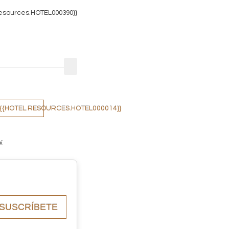
resources.HOTEL000390}}
{{HOTEL.RESOURCES.HOTEL000014}}
í
SUSCRÍBETE