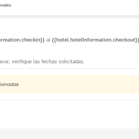
onales
ormation.checkin}}
al
{{hotel.hotelInformation.checkout}
vor, verifique las fechas solicitadas.
ccionadas