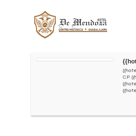
{{ho
{{hot
C.P. {
{{hote
{{hote