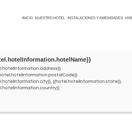
INICIO
NUESTRO HOTEL
INSTALACIONES Y AMENIDADES
HAB
tel.hotelInformation.hotelName}}
el.hotelInformation.address}}
{hotel.hotelInformation.postalCode}}
l.hotelInformation.city}}, {{hotel.hotelInformation.state}},
l.hotelInformation.country}}