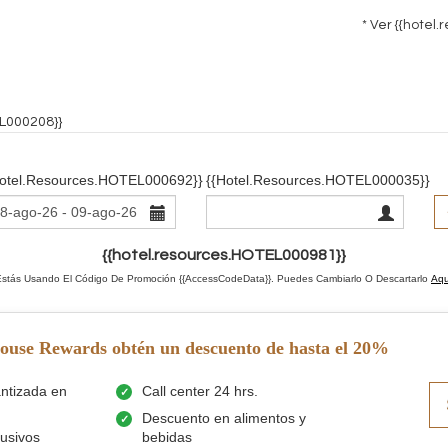
* Ver
{{hotel.
EL000208}}
hotel.resources.HOTEL000692}}
{{hotel.resources.HOTEL000035}}
{{hotel.resources.HOTEL000981}}
Estás Usando El Código De Promoción {{AccessCodeData}}.
Puedes Cambiarlo O Descartarlo
Aqu
House Rewards obtén un descuento de hasta el 20%
antizada en
Call center 24 hrs.
Descuento en alimentos y
usivos
bebidas