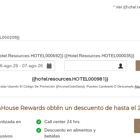
* Ver
{{hotel.
EL000208}}
hotel.resources.HOTEL000692}}
{{hotel.resources.HOTEL000035}}
{{hotel.resources.HOTEL000981}}
Estás Usando El Código De Promoción {{AccessCodeData}}.
Puedes Cambiarlo O Descartarlo
Aqu
InHouse Rewards obtén un descuento de hasta el
antizada en
Call center 24 hrs.
Descuento en alimentos y
usivos
bebidas