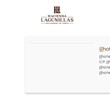
{{ho
{{hot
C.P. {
{{hote
{{hote