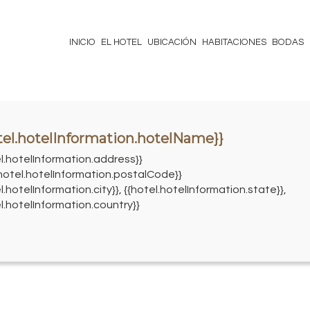
INICIO
EL HOTEL
UBICACIÓN
HABITACIONES
BODAS
tel.hotelInformation.hotelName}}
el.hotelInformation.address}}
{hotel.hotelInformation.postalCode}}
l.hotelInformation.city}}, {{hotel.hotelInformation.state}},
l.hotelInformation.country}}