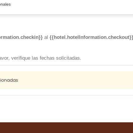
onales
ormation.checkin}}
al
{{hotel.hotelInformation.checkout}
vor, verifique las fechas solicitadas.
ccionadas