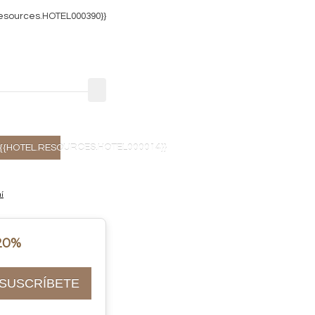
resources.HOTEL000390}}
{{HOTEL.RESOURCES.HOTEL000014}}
í
 20%
SUSCRÍBETE