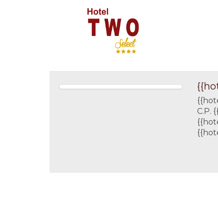
{{ho
{{hot
C.P. 
{{hot
{{hot