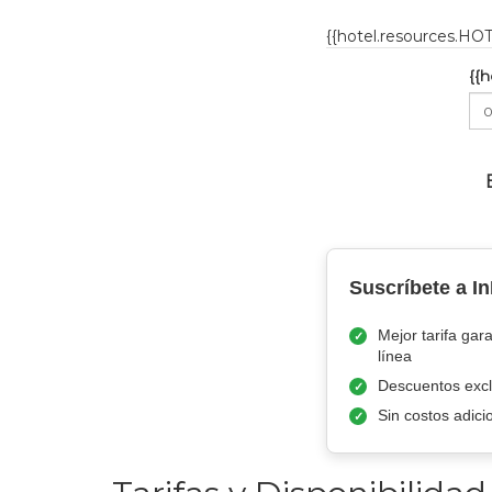
{{hotel.resources.H
{{
Suscríbete a I
Mejor tarifa gar
línea
Descuentos excl
Sin costos adici