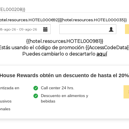
OTEL000208}}
hotel.resources.HOTEL000692}}
{{hotel.resources.HOTEL000035}}
{{hotel.resources.HOTEL000981}}
Estás usando el código de promoción {{AccessCodeData}}
Puedes cambiarlo o descartarlo
aquí
nHouse Rewards obtén un descuento de hasta el 20%
antizada en
Call center 24 hrs.
Descuento en alimentos y
usivos
bebidas
onales