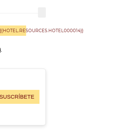
{{HOTEL.RESOURCES.HOTEL000014}}
.
SUSCRÍBETE