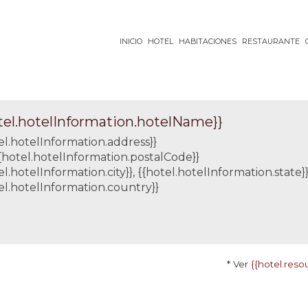
INICIO
HOTEL
HABITACIONES
RESTAURANTE
tel.hotelInformation.hotelName}}
el.hotelInformation.address}}
{{hotel.hotelInformation.postalCode}}
el.hotelInformation.city}}, {{hotel.hotelInformation.state}}
el.hotelInformation.country}}
* Ver
{{hotel.re