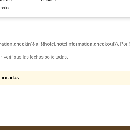
onales
mation.checkin}}
al
{{hotel.hotelInformation.checkout}}
, Por 
 verifique las fechas solicitadas.
ccionadas