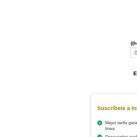
{{
E
Suscríbete a I
Mejor tarifa gar
línea
Descuentos excl