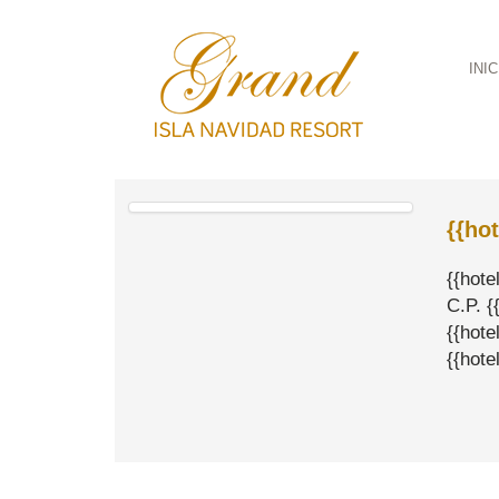
INIC
{{ho
{{hote
C.P. {
{{hote
{{hote