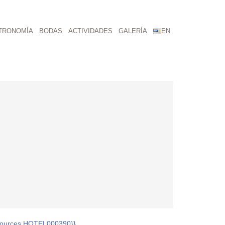
TRONOMÍA
BODAS
ACTIVIDADES
GALERÍA
EN
esources.HOTEL000390}}