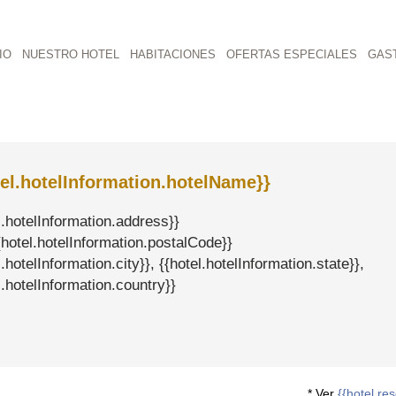
IO
NUESTRO HOTEL
HABITACIONES
OFERTAS ESPECIALES
GAS
tel.hotelInformation.hotelName}}
l.hotelInformation.address}}
{hotel.hotelInformation.postalCode}}
l.hotelInformation.city}}, {{hotel.hotelInformation.state}},
l.hotelInformation.country}}
* Ver
{{hotel.r