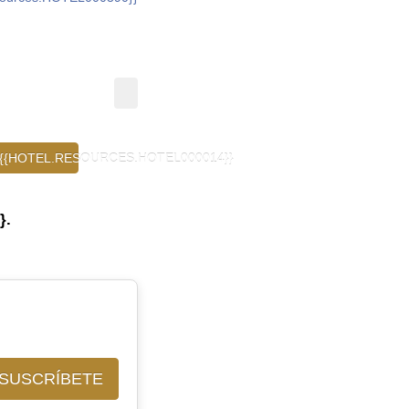
{{HOTEL.RESOURCES.HOTEL000014}}
}.
SUSCRÍBETE