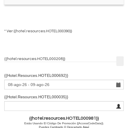
* Ver
{{hotel.resources.HOTEL000390}}
{{hotel.resources.HOTEL000208}}
{{hotel.resources.HOTEL000692}}
{{hotel.resources.HOTEL000035}}
{{hotel.resources.HOTEL000981}}
Estás Usando El Código De Promoción {{AccessCodeData}}.
Puedes Cambiarlo O Descartarlo
Aquí