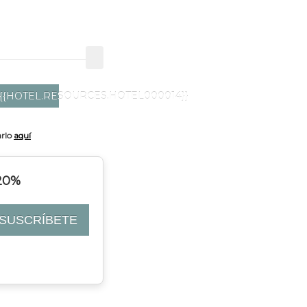
{{HOTEL.RESOURCES.HOTEL000014}}
arlo
aquí
 20%
SUSCRÍBETE